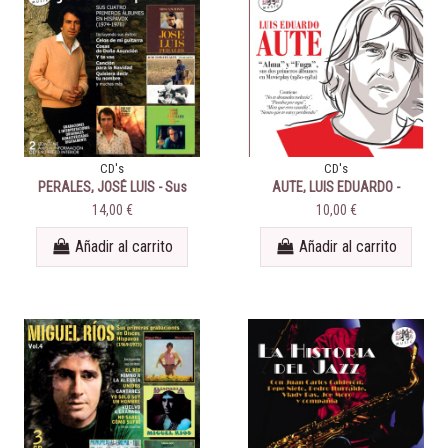
CD's
CD's
PERALES, JOSÉ LUIS - Sus
AUTE, LUIS EDUARDO -
cuatro primeros álbumes
“ALMA” Y “FUGA”, SUS DOS
14,00 €
10,00 €
(1974-1976)
PRIMEROS ÁLBUMES EN
MOVIEPLAY 1980-1982
Añadir al carrito
Añadir al carrito