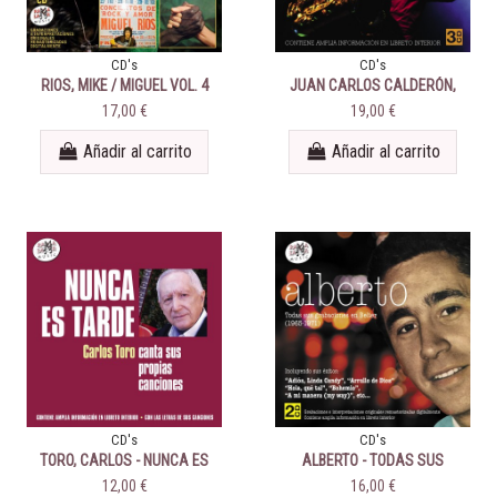
CD's
CD's
RIOS, MIKE / MIGUEL VOL. 4
JUAN CARLOS CALDERÓN,
PEDRO ITURRALDE, PEPE
17,00 €
19,00 €
NIETO, VLADY BAS… - LA
HISTORIA DEL JAZZ
Añadir al carrito
Añadir al carrito
CD's
CD's
TORO, CARLOS - NUNCA ES
ALBERTO - TODAS SUS
TARDE
GRABACIONES EN BELTER
12,00 €
16,00 €
(1965-1971)