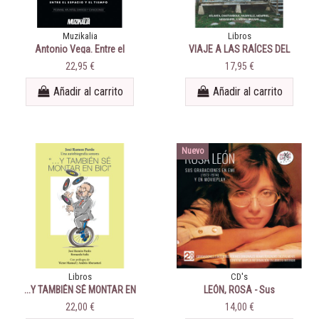
Muzikalia
Libros
Antonio Vega. Entre el
VIAJE A LAS RAÍCES DEL
espacio y el tiempo. Poemas,
ROCK Y EL POP
22,95 €
17,95 €
apuntes, diarios y canciones.
Añadir al carrito
Añadir al carrito
Nuevo
Libros
CD's
...Y TAMBIÉN SÉ MONTAR EN
LEÓN, ROSA - Sus
BICI
grabaciones en EMI (1972-
22,00 €
14,00 €
1974) y en Movieplay (1983-