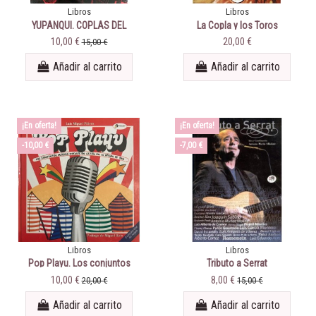
Libros
Libros
YUPANQUI. COPLAS DEL
La Copla y los Toros
PAYADOR PERSEGUIDO
10,00 €
20,00 €
15,00 €
Añadir al carrito
Añadir al carrito
¡En oferta!
¡En oferta!
-10,00 €
-7,00 €
Libros
Libros
Pop Playu. Los conjuntos
Tributo a Serrat
músico-vocales en Gijón en
10,00 €
8,00 €
20,00 €
15,00 €
la década de 1960
Añadir al carrito
Añadir al carrito