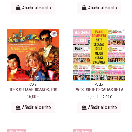
Añadir al carrito
Añadir al carrito
¡En oferta!
-22,00 €
Pack
CD's
Packs
TRES SUDAMERICANOS, LOS
PACK- SIETE DÉCADAS DE LA
- Vol. 3
MEJOR MÚSICA ESPAÑOLA -
16,00 €
90,00 €
112,00 €
VOLS. 1 AL 7 - PACK
COMPLETO
Añadir al carrito
Añadir al carrito
¡En oferta!
¡En oferta!