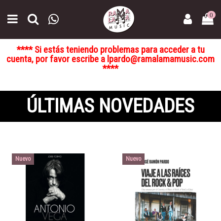
0
**** Si estás teniendo problemas para acceder a tu
cuenta, por favor escribe a lpardo@ramalamamusic.com
****
ÚLTIMAS NOVEDADES
Nuevo
Nuevo