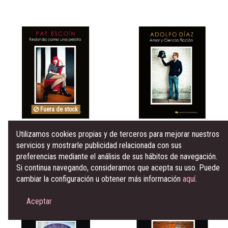
Fuera de stock
Chelsea Ediciones
Chelsea Ediciones
Utilizamos cookies propias y de terceros para mejorar nuestros
Pat Escoín: Redonda como
Adolfo Díaz: Amor y Ciencia
una pelota
Ficción
servicios y mostrarle publicidad relacionada con sus
15,00 €
15,00 €
preferencias mediante el análisis de sus hábitos de navegación.
View
Añadir al carrito
Si continua navegando, consideramos que acepta su uso. Puede
cambiar la configuración u obtener más información
aquí
.
Aceptar