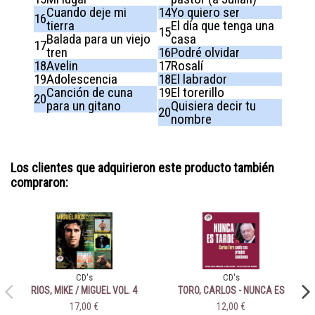
Cuando deje mi
14
Yo quiero ser
16
tierra
El día que tenga una
15
Balada para un viejo
casa
17
tren
16
Podré olvidar
18
Avelin
17
Rosalí
19
Adolescencia
18
El labrador
Canción de cuna
19
El torerillo
20
para un gitano
Quisiera decir tu
20
nombre
Los clientes que adquirieron este producto también
compraron:
CD's
CD's
RIOS, MIKE / MIGUEL VOL. 4
TORO, CARLOS - NUNCA ES
TARDE
17,00 €
12,00 €