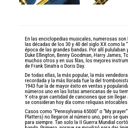
En las enciclopedias musicales, numerosas son la
las décadas de los 30 y 40 del siglo XX como la “
época de las grandes bandas. Por allí pululaba
Duke Ellington, Benny Goodman, Harry James, T
muchos otros y en sus filas, los mejores instru
de Frank Sinatra o Doris Day.
De todas ellas, la más popular, la más vendedora
recordada y la más llorada fue la del trombonis
1943 fue la de mayor éxito en ventas y popular
números uno en las listas americanas de su tie
Y otra gran cantidad de canciones que sin llegar 
se consideran hoy día como reliquias intocables
Casos como “Pennsylvania 65000” o “My prayer”
Platters) no llegaron al número uno, pero se qu
para siempre. Tan solo la II Guerra Mundial cortó
banda. Primero, porque se movilizó para dar áni