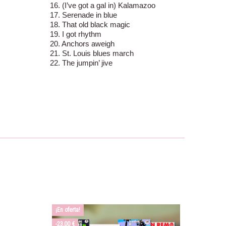
16. (I’ve got a gal in) Kalamazoo
17. Serenade in blue
18. That old black magic
19. I got rhythm
20. Anchors aweigh
21. St. Louis blues march
22. The jumpin’ jive
¡En oferta!
-23,00 €