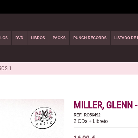
ILOS
DVD
LIBROS
PACKS
PUNCH RECORDS
LISTADO DE
ROS 1
MILLER, GLENN 
REF.
RO56492
2 CDs + Libreto