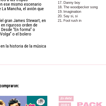
17. Danny boy
en ese mismo escenario
18. The woodpecker song
e La Mancha, el avión que
19. Imagination
20. Say si, si
del gran James Stewart, en
21. Fool rush in
 en riguroso orden de
. Desde “En forma” o
 Volga” o el bolero
n la historia de la música
 compraron:
¡En oferta!
-30,00 €