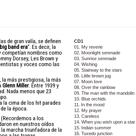
s de gran valía, se definen
CD1
big band era
”. Es decir, la
01. My reverie
n y competían nombres como
02. Moonlight serenade
ommy Dorsey, Les Brown y
03. Sunrise serenade
mentistas y voces como las
04. Wishing
05. Stairway to the stars
06. Little brown jug
, la más prestigiosa, la más
07. Moon love
ta
Glenn Miller
. Entre 1939 y
08. Over the rainbow
idad. Nada menos que 23
09. The man with the mandolin
mpo.
10. Blue orchids
a la cima de los hit parades
11. In the mood
 de la época.
12. My prayer
13. Careless
 (Recordemos a los
14. When you wish upon a star
edaron en nuestros oídos
15. Indian summer
 la marcha triunfadora de la
16. Tuxedo junction
mos a las tropas