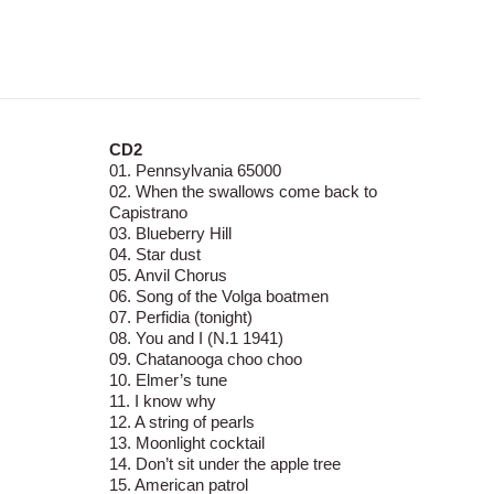
CD2
01. Pennsylvania 65000
02. When the swallows come back to
Capistrano
03. Blueberry Hill
04. Star dust
05. Anvil Chorus
06. Song of the Volga boatmen
07. Perfidia (tonight)
08. You and I (N.1 1941)
09. Chatanooga choo choo
10. Elmer’s tune
11. I know why
12. A string of pearls
13. Moonlight cocktail
14. Don’t sit under the apple tree
15. American patrol