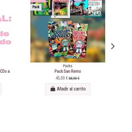
Pack
Packs
 CDs a
Pack San Remo
VARI
45,00 €
68,00 €
Añadir al carrito