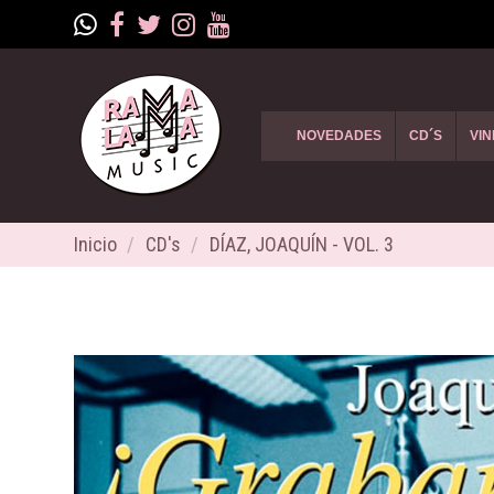
NOVEDADES
CD´S
VIN
Inicio
CD's
DÍAZ, JOAQUÍN - VOL. 3