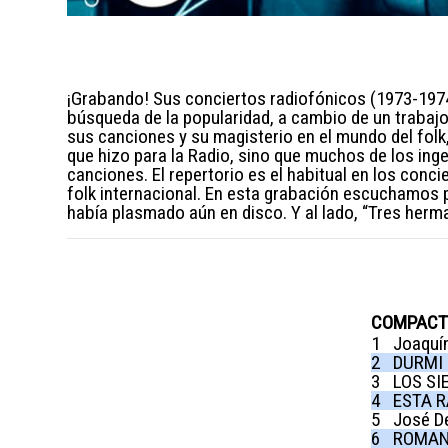
¡Grabando! Sus conciertos radiofónicos (1973-1974) 
búsqueda de la popularidad, a cambio de un traba
sus canciones y su magisterio en el mundo del folk
que hizo para la Radio, sino que muchos de los ing
canciones. El repertorio es el habitual en los conc
folk internacional. En esta grabación escuchamos po
había plasmado aún en disco. Y al lado, “Tres herman
COMPACT 
1
Joaquí
2
DURMI
3
LOS S
4
ESTA 
5
José D
6
ROMAN