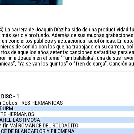
La carrera de Joaquín Díaz ha sido de una productividad fuer
jo más serio y profundo. Además de sus muchas grabaciones
, en conciertos públicos y actuaciones radiofónicas. En es
enieros de sonido con los que ha trabajado en su carrera, co
iertos de aquellos años setenta: canciones sefarditas para e
r fin a Joaquín en el tema “Tum balalaika”, una de sus favori
icas”, “Ya se van los quintos” o “Tren de carga”. Canción aut
DISC - 1
n Cobos TRES HERMANICAS
 DURMI
IETE HERMANOS
RAHEL LASTIMOSA
elfín Val ROMANCE DEL SOLDADITO
CE DE BLANCAFLOR Y FILOMENA