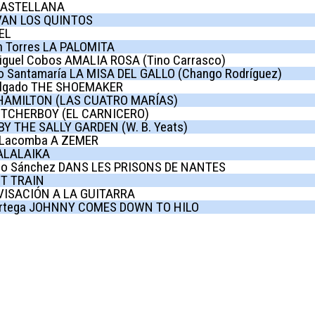
CASTELLANA
VAN LOS QUINTOS
EL
n Torres LA PALOMITA
iguel Cobos AMALIA ROSA (Tino Carrasco)
o Santamaría LA MISA DEL GALLO (Chango Rodríguez)
elgado THE SHOEMAKER
HAMILTON (LAS CUATRO MARÍAS)
TCHERBOY (EL CARNICERO)
Y THE SALLY GARDEN (W. B. Yeats)
 Lacomba A ZEMER
ALALAIKA
o Sánchez DANS LES PRISONS DE NANTES
T TRAIN
ISACIÓN A LA GUITARRA
rtega JOHNNY COMES DOWN TO HILO