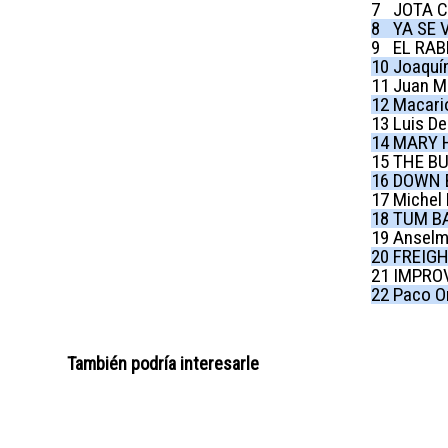
7
JOTA 
8
YA SE 
9
EL RAB
10
Joaquí
11
Juan M
12
Macari
13
Luis D
14
MARY 
15
THE BU
16
DOWN B
17
Michel
18
TUM B
19
Anselm
20
FREIGH
21
IMPROV
22
Paco O
También podría interesarle