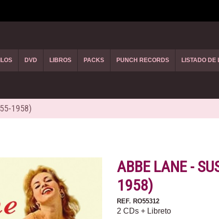
ILOS
DVD
LIBROS
PACKS
PUNCH RECORDS
LISTADO DE
955-1958)
ABBE LANE - SU
1958)
REF.
RO55312
2 CDs + Libreto