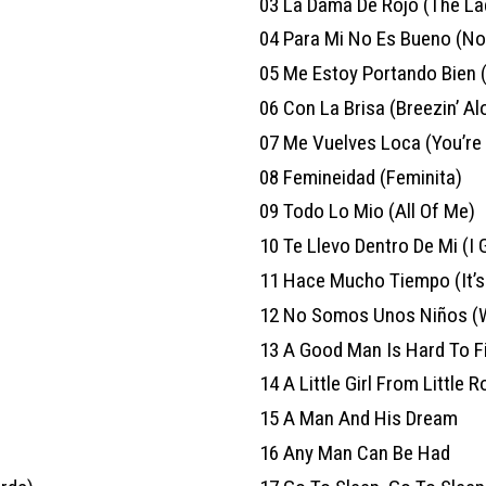
03
La Dama De Rojo (The La
04
Para Mi No Es Bueno (N
05
Me Estoy Portando Bien (
06
Con La Brisa (Breezin’ A
07
Me Vuelves Loca (You’re 
08
Femineidad (Feminita)
09
Todo Lo Mio (All Of Me)
10
Te Llevo Dentro De Mi (I 
11
Hace Mucho Tiempo (It’s
12
No Somos Unos Niños (We
13
A Good Man Is Hard To F
14
A Little Girl From Little 
15
A Man And His Dream
16
Any Man Can Be Had