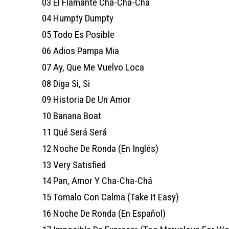
03
El Flamante Cha-Cha-Chá
04
Humpty Dumpty
05
Todo Es Posible
06
Adios Pampa Mia
07
Ay, Que Me Vuelvo Loca
08
Diga Si, Si
09
Historia De Un Amor
10
Banana Boat
11
Qué Será Será
12
Noche De Ronda (En Inglés)
13
Very Satisfied
14
Pan, Amor Y Cha-Cha-Chá
15
Tomalo Con Calma (Take It Easy)
16
Noche De Ronda (En Español)