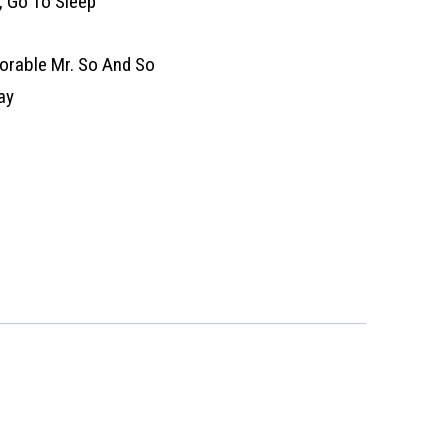
, Go To Sleep
orable Mr. So And So
ay