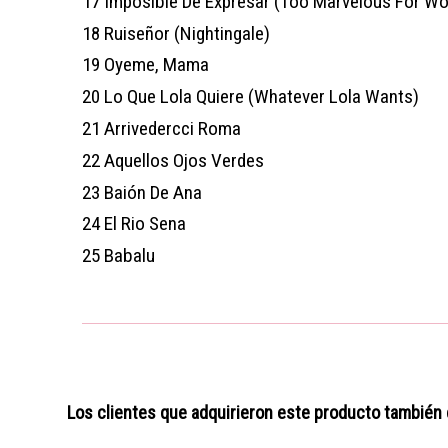
17
Imposible De Expresar (Too Marvelous For Wo
18
Ruiseñor (Nightingale)
19
Oyeme, Mama
20
Lo Que Lola Quiere (Whatever Lola Wants)
21
Arrivedercci Roma
22
Aquellos Ojos Verdes
23
Baión De Ana
24
El Rio Sena
25
Babalu
Los clientes que adquirieron este producto también