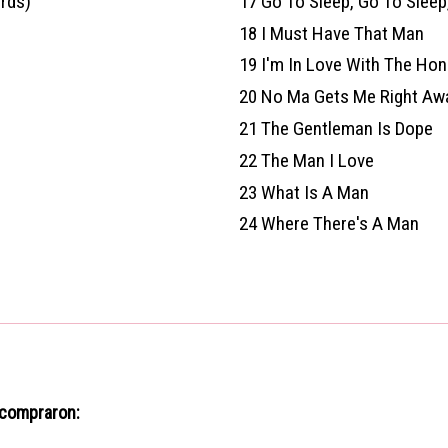
rds)
17
Go To Sleep, Go To Sleep
18
I Must Have That Man
19
I'm In Love With The Hon
20
No Ma Gets Me Right Aw
21
The Gentleman Is Dope
22
The Man I Love
23
What Is A Man
24
Where There's A Man
 compraron: