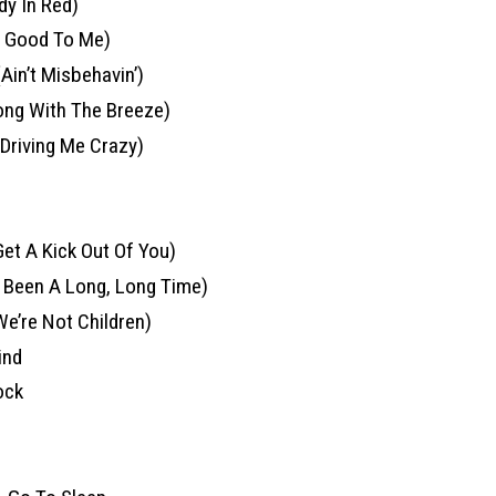
dy In Red)
o Good To Me)
Ain’t Misbehavin’)
long With The Breeze)
Driving Me Crazy)
Get A Kick Out Of You)
 Been A Long, Long Time)
’re Not Children)
ind
Rock