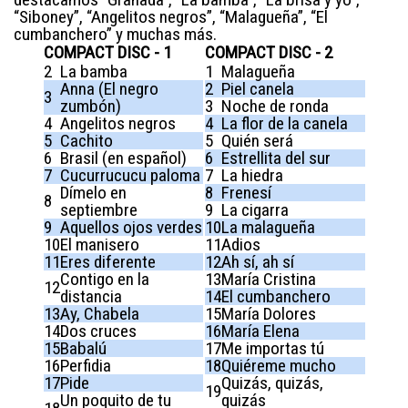
“Siboney”, “Angelitos negros”, “Malagueña”, “El
cumbanchero” y muchas más.
COMPACT DISC - 1
COMPACT DISC - 2
2
La bamba
1
Malagueña
Anna (El negro
2
Piel canela
3
zumbón)
3
Noche de ronda
4
Angelitos negros
4
La flor de la canela
5
Cachito
5
Quién será
6
Brasil (en español)
6
Estrellita del sur
7
Cucurrucucu paloma
7
La hiedra
Dímelo en
8
Frenesí
8
septiembre
9
La cigarra
9
Aquellos ojos verdes
10
La malagueña
10
El manisero
11
Adios
11
Eres diferente
12
Ah sí, ah sí
Contigo en la
13
María Cristina
12
distancia
14
El cumbanchero
13
Ay, Chabela
15
María Dolores
14
Dos cruces
16
María Elena
15
Babalú
17
Me importas tú
16
Perfidia
18
Quiéreme mucho
17
Pide
Quizás, quizás,
19
Un poquito de tu
quizás