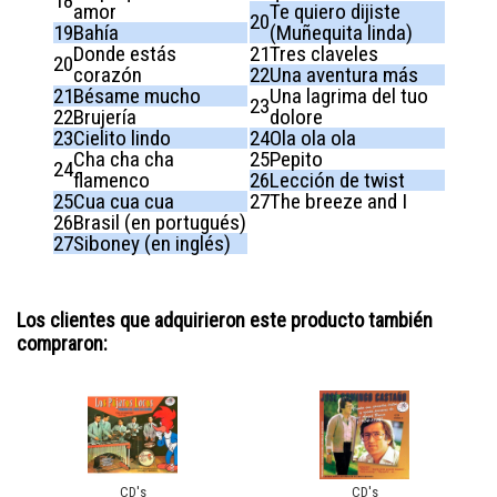
18
amor
Te quiero dijiste
20
19
Bahía
(Muñequita linda)
Donde estás
21
Tres claveles
20
corazón
22
Una aventura más
21
Bésame mucho
Una lagrima del tuo
23
22
Brujería
dolore
23
Cielito lindo
24
Ola ola ola
Cha cha cha
25
Pepito
24
flamenco
26
Lección de twist
25
Cua cua cua
27
The breeze and I
26
Brasil (en portugués)
27
Siboney (en inglés)
Los clientes que adquirieron este producto también
compraron:
CD's
CD's