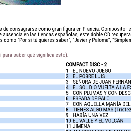
es de consagrarse como gran figura en Francia. Compositor e 
e ausencia en las tiendas españolas, este doble CD recupera
como "Por si tú quieres saber", "Javier y Paloma", "Simplem
 para saber qué significa esto)
.
COMPACT DISC - 2
1
EL NUEVO JUEGO
2
EL POBRE LUIS
3
SEÑORA DE JUAN FERNÁ
4
EL SOL DIO VUELTA A LA 
5
CON PLUMAS Y CON DESGAN
6
ESPADA DE PALO
7
CON AQUELLA MANÍA DEL
8
TIENES ALGO MÁS (Tristez
9
HABÍA UNA VEZ
10
EL VALLE Y EL VOLCÁN
11
JIMENA