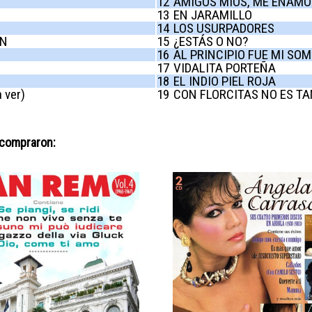
12
AMIGOS MÍOS, ME ENAMO
13
EN JARAMILLO
14
LOS USURPADORES
ÓN
15
¿ESTÁS O NO?
16
AL PRINCIPIO FUE MI SO
17
VIDALITA PORTEÑA
18
EL INDIO PIEL ROJA
 ver)
19
CON FLORCITAS NO ES TA
 compraron: