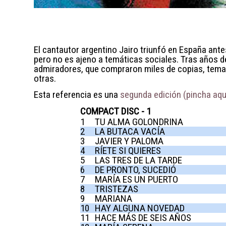
El cantautor argentino Jairo triunfó en España ant
pero no es ajeno a temáticas sociales. Tras años d
admiradores, que compraron miles de copias, temas 
otras.
Esta referencia es una
segunda edición (pincha aquí
COMPACT DISC - 1
1
TU ALMA GOLONDRINA
2
LA BUTACA VACÍA
3
JAVIER Y PALOMA
4
RÍETE SI QUIERES
5
LAS TRES DE LA TARDE
6
DE PRONTO, SUCEDIÓ
7
MARÍA ES UN PUERTO
8
TRISTEZAS
9
MARIANA
10
HAY ALGUNA NOVEDAD
11
HACE MÁS DE SEIS AÑOS