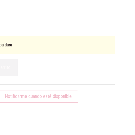
pa dura
carrito