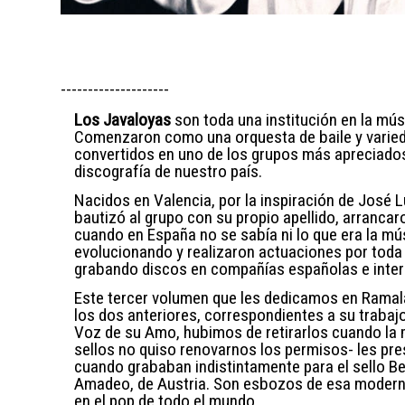
--------------------
Los Javaloyas
son toda una institución en la mú
Comenzaron como una orquesta de baile y varie
convertidos en uno de los grupos más apreciado
discografía de nuestro país.
Nacidos en Valencia, por la inspiración de José 
bautizó al grupo con su propio apellido, arranca
cuando en España no se sabía ni lo que era la mú
evolucionando y realizaron actuaciones por toda 
grabando discos en compañías españolas e inter
Este tercer volumen que les dedicamos en Rama
los dos anteriores, correspondientes a su trabajo
Voz de su Amo, hubimos de retirarlos cuando la 
sellos no quiso renovarnos los permisos- les pre
cuando grababan indistintamente para el sello Bel
Amadeo, de Austria. Son esbozos de esa moderni
en el pop de todo el mundo.