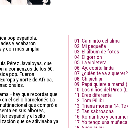
sica pop española.
01. Caminito del alma
dades y acabaron
02. Mi pequeña
s y con más amplia
03. El álbum de fotos
04. El gorrión
05. La violetera
Luis Pérez Javaloyas, que
06. Ay, cosita linda
ron a comienzos de los 50,
07. ¿quién te va a querer?
sica pop. Fueron
08. Chipichipi
Europa y norte de Africa,
09. Papá quiere a mamá
nacionales.
10. Los niños del Pireo (
lama –hay que recordar que
11. Eres diferente
 en el sello barcelonés La
12. Tom Pillibi
multinacional que compró el
13. Triana morena 14. Te
senta en sus albores,
15. Tan sabrosona
ter español y el sello
16. Romántico y sentimen
zación que se adivinaba ya
17. Yo tengo una muñeca
18. Sucu sucu