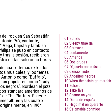
 del rock en San Sebastián.
01
Buffalo
Antonio Pró, cantante,
02 Sleepy time gal
” Vega, bajista y también
03 Caravana
 Philips se puso en contacto
04 Lentamente
y tras la sesión, recibieron
05 América
stró en tan solo ocho horas.
06 Dos cruces
07 Dígaselo con música
 de cuatro temas extraídos
08 Canción india
tos musicales, y los temas
09 Angelitos negros
 Antonio como “Buffalo”,
10 When the saints go marchin
s tan populares como “Lady
11 Eclipse
os negros”. Bordean el jazz
12 Take five
nidos standard americanos de
13 Shame on you
” de The Platters. En este
14 Dama de españa
imer álbum y las cuatro
15 Hago mal en quererte
 originalmente, en 1964.
16 Sé amable conmigo