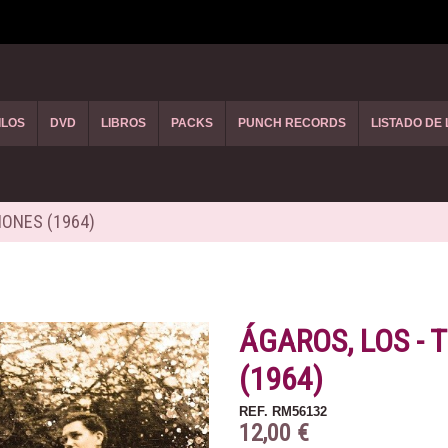
ILOS
DVD
LIBROS
PACKS
PUNCH RECORDS
LISTADO DE
IONES (1964)
ÁGAROS, LOS -
(1964)
REF.
RM56132
12,00 €