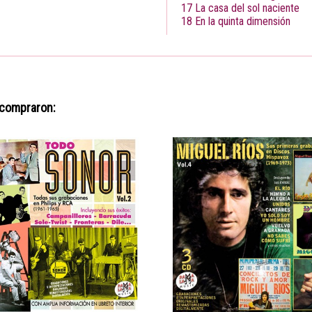
17 La casa del sol naciente
18 En la quinta dimensión
 compraron: