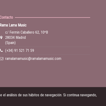
Contacto
Rama Lama Music
c/ Fermin Caballero 62, 10ºB
28034 Madrid
(Spain)
(+34) 91 521 71 59
ramalamamusic@ramalamamusic.com
 el análisis de sus hábitos de navegación. Si continua navegando,