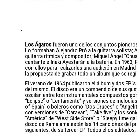
-
Los Ágaros
fueron uno de los conjuntos pioneros
Lo formaban Alejandro Pró a la guitarra solista; 
guitarra rítmica y compositor; Miguel Ángel “Chua
cantante e Iñaki Ayestarán a la batería. En 1963,
con ellos para realizarles una audición en Madrid 
la propuesta de grabar todo un álbum que se regi
El verano de 1964 publicaron el álbum y dos EP´s
del mismo. El disco era un compendio de sus gus
oscilan entre los instrumentales compuestos por
“Eclipse” o “Lentamente” y versiones de melodía
of Spain” o boleros como “Dos Cruces” o “Angelit
con versiones de “Caravan”, “Take five” y los so
“América” de “West Side Story” o “Sleepy time gal
disco de Ramalama están las 14 canciones del pr
siguientes, de su tercer EP. Todos ellos editados,