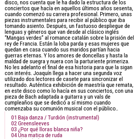
disco, nos cuenta que le ha dado la estructura de los
conciertos que hacía en aquellos últimos años sesenta,
cuando comenzó su carrera profesional. Primero, unas
piezas instrumentales para recibir al público que iba
tomando asiento. Después, un fastuoso despliegue de
lenguas y géneros que van desde al clásico inglés
“Mangas verdes” al romance catalán sobre la prisión del
rey de Francia. Están la loba parda y esas mujeres que
quedan en casa cuando sus maridos partían hacia
guerras eternas. Y los amores de doncellas y hasta la
maldad de suegra y nuera con la parturiente primeriza.
No les adelanto el final de esa historia para que la sigan
con interés. Joaquín llega a hacer una segunda voz
utilizado dos lectores de casete para sincronizar el
resultado. Auténtica exhibición de maestría que remata,
en este disco como lo hacía en sus conciertos, con una
pieza de Bach adaptada a guitarra y un vals de
cumpleaños que se dedicó a sí mismo cuando
comenzaba su comunión musical con el público..
01
Baja danza / Turdión (instrumental)
02
Greensleeves
03
¿Por qué lloras blanca niña?
04
Una matica de ruda