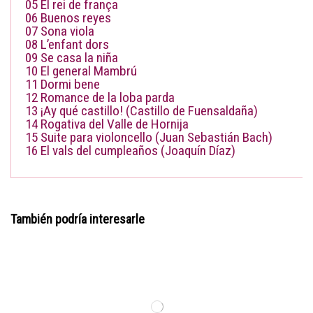
05
El rei de frança
06
Buenos reyes
07
Sona viola
08
L’enfant dors
09
Se casa la niña
10
El general Mambrú
11
Dormi bene
12
Romance de la loba parda
13
¡Ay qué castillo! (Castillo de Fuensaldaña)
14
Rogativa del Valle de Hornija
15
Suite para violoncello (Juan Sebastián Bach)
16
El vals del cumpleaños (Joaquín Díaz)
También podría interesarle