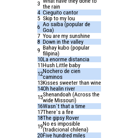
What have they done to
3
the rain
4
Cieguito cantor
5
Skip to my lou
Ao saiba (popular de
6
Goa)
7
You are my sunshine
8
Down in the valley
Bahay kubo (popular
9
filipina)
10
La enorme distancia
11
Hush Little baby
Nochero de cien
12
caminos
13
Kisses sweeter than wine
14
Oh healin river
Shenandoah (Across the
15
wide Missouri)
16
Wasn`t that a time
17
There`s a fire
18
The gipsy Rover
No es imposible
19
(tradicional chilena)
20
Five hundred miles