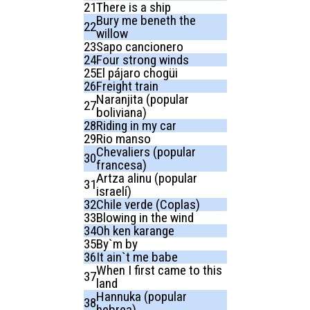
21
There is a ship
Bury me beneth the
22
willow
23
Sapo cancionero
24
Four strong winds
25
El pájaro chogüi
26
Freight train
Naranjita (popular
27
boliviana)
28
Riding in my car
29
Rio manso
Chevaliers (popular
30
francesa)
Artza alinu (popular
31
israelí)
32
Chile verde (Coplas)
33
Blowing in the wind
34
Oh ken karange
35
By`m by
36
It ain`t me babe
When I first came to this
37
land
Hannuka (popular
38
hebrea)