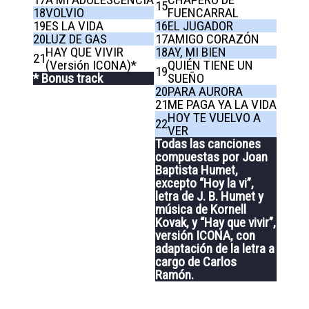
15
18
VOLVIO
FUENCARRAL
19
ES LA VIDA
16
EL JUGADOR
20
LUZ DE GAS
17
AMIGO CORAZÓN
HAY QUE VIVIR
18
AY, MI BIEN
21
(Versión ICONA)*
QUIÉN TIENE UN
19
* Bonus track
SUEÑO
20
PARA AURORA
21
ME PAGA YA LA VIDA
HOY TE VUELVO A
22
VER
Todas las canciones
compuestas por Joan
Baptista Humet,
excepto “Hoy la vi”,
letra de J. B. Humet y
música de Kornell
Kovak, y “Hay que vivir”,
versión ICONA, con
adaptación de la letra a
cargo de Carlos
Ramón.