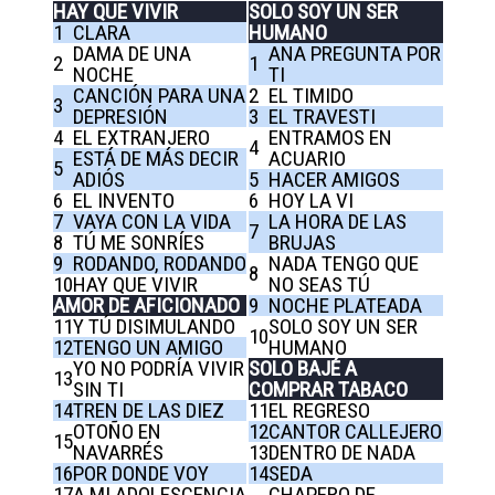
HAY QUE VIVIR
SOLO SOY UN SER
1
CLARA
HUMANO
DAMA DE UNA
ANA PREGUNTA POR
2
1
NOCHE
TI
CANCIÓN PARA UNA
2
EL TIMIDO
3
DEPRESIÓN
3
EL TRAVESTI
4
EL EXTRANJERO
ENTRAMOS EN
4
ESTÁ DE MÁS DECIR
ACUARIO
5
ADIÓS
5
HACER AMIGOS
6
EL INVENTO
6
HOY LA VI
7
VAYA CON LA VIDA
LA HORA DE LAS
7
8
TÚ ME SONRÍES
BRUJAS
9
RODANDO, RODANDO
NADA TENGO QUE
8
10
HAY QUE VIVIR
NO SEAS TÚ
AMOR DE AFICIONADO
9
NOCHE PLATEADA
11
Y TÚ DISIMULANDO
SOLO SOY UN SER
10
12
TENGO UN AMIGO
HUMANO
YO NO PODRÍA VIVIR
SOLO BAJÉ A
13
SIN TI
COMPRAR TABACO
14
TREN DE LAS DIEZ
11
EL REGRESO
OTOÑO EN
12
CANTOR CALLEJERO
15
NAVARRÉS
13
DENTRO DE NADA
16
POR DONDE VOY
14
SEDA
17
A MI ADOLESCENCIA
CHAPERO DE