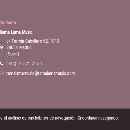
Contacto
Rama Lama Music
c/ Fermin Caballero 62, 10ºB
28034 Madrid
(Spain)
(+34) 91 521 71 59
ramalamamusic@ramalamamusic.com
 el análisis de sus hábitos de navegación. Si continua navegando,