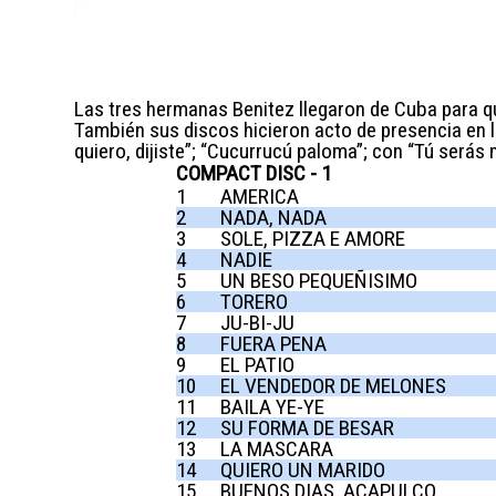
Las tres hermanas Benitez llegaron de Cuba para qu
También sus discos hicieron acto de presencia en l
quiero, dijiste”; “Cucurrucú paloma”; con “Tú serás
COMPACT DISC - 1
1
AMERICA
2
NADA, NADA
3
SOLE, PIZZA E AMORE
4
NADIE
5
UN BESO PEQUEÑISIMO
6
TORERO
7
JU-BI-JU
8
FUERA PENA
9
EL PATIO
10
EL VENDEDOR DE MELONES
11
BAILA YE-YE
12
SU FORMA DE BESAR
13
LA MASCARA
14
QUIERO UN MARIDO
15
BUENOS DIAS, ACAPULCO