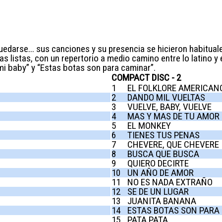
edarse... sus canciones y su presencia se hicieron habituale
as listas, con un repertorio a medio camino entre lo latino 
 mi baby” y “Estas botas son para caminar”.
COMPACT DISC - 2
1
EL FOLKLORE AMERICAN
2
DANDO MIL VUELTAS
3
VUELVE, BABY, VUELVE
4
MAS Y MAS DE TU AMOR
5
EL MONKEY
6
TIENES TUS PENAS
7
CHEVERE, QUE CHEVERE
8
BUSCA QUE BUSCA
9
QUIERO DECIRTE
10
UN AÑO DE AMOR
11
NO ES NADA EXTRAÑO
12
SE DE UN LUGAR
13
JUANITA BANANA
14
ESTAS BOTAS SON PARA
15
PATA PATA