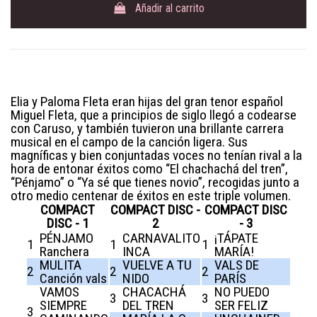
Añadir al carrito
Elia y Paloma Fleta eran hijas del gran tenor español
Miguel Fleta, que a principios de siglo llegó a codearse
con Caruso, y también tuvieron una brillante carrera
musical en el campo de la canción ligera. Sus
magníficas y bien conjuntadas voces no tenían rival a la
hora de entonar éxitos como “El chachachá del tren”,
“Pénjamo” o “Ya sé que tienes novio”, recogidas junto a
otro medio centenar de éxitos en este triple volumen.
COMPACT
COMPACT DISC -
COMPACT DISC
DISC - 1
2
- 3
PÉNJAMO
CARNAVALITO
¡TÁPATE
1
1
1
Ranchera
INCA
MARÍA!
MULITA
VUELVE A TU
VALS DE
2
2
2
Canción vals
NIDO
PARÍS
VAMOS
CHACACHÁ
NO PUEDO
3
3
SIEMPRE
DEL TREN
SER FELIZ
3