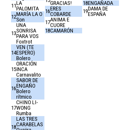
15
LA
GRACIAS!
18
ENGAÑADA
11
PALOMITA
ERES
DAMA DE
16
19
MARÍA LA O
COBARDE
ESPAÑA
12
Son
ANIMA E
17
UNA
CUORE
SONRISA
18
CAMARÓN
13
PARA VOS
Foxtrot
VEN (TE
14
ESPERO)
Bolero
ORACIÓN
15
INCA
Carnavalito
SABOR DE
ENGAÑO
16
Bolero
rítmico
CHINO LI-
17
WONG
Rumba
LAS TRES
CARABELAS
18
Guajira-