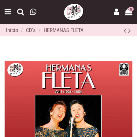
0
Inicio
CD's
HERMANAS FLETA