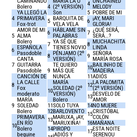
CAMINANDO
MARÍA LA O
UNCHAINED
4
Bolero
4
(2º VERSIÓN)
MELODY
YA LLEGÓ LA
Son
5
POBRE DE MI
4
PRIMAVERA
BARQUITA DE
¡AY, MARI
5
6
Fox-trot
VELA VELA
GLORIA!
AMOR DE MI
HÁBLAME SIN
¿QUÉ SERÁ,
6
7
5
ALMA
PALABRAS
SERÁ...?
Bolero
YA SÉ QUE
MUCHACHITA
7
8
ESPAÑOLA
TIENES NOVIO
LINDA
6
Pasodoble
PÉNJAMO (2º
SEÑORA
8
9
CANTA
VERSIÓN)
MARÍA ROSA
7
GUITARRA
TE QUIERO
BAILINHO DE
10
Pasodoble
9
MÁS QUE
MADEIRA
CANCIÓN DE
NUNCA
11
ADIÓS
LA CALLE
MARÍA
LA PALOMITA
8
12
Fox
SOLEDAD (2º
(2º VERSIÓN)
10
moderato
VERSIÓN)
DESVELO DE
13
MARÍA
Bolero
AMOR
9
SOLEDAD
11
SOLO TUYA
14
NO MUERE
Bolero
12
BARLOVENTO
CRISTÓBAL
15
PRIMAVERA
MARUXA, ¡AY,
COLÓN
13
EN RÍO
MARUXIÑA!
16
MAÑANA
10
Bolero
14
PIROPO
ESTA NOITE
17
beguine
¡ADIÓS Y
SERENOU