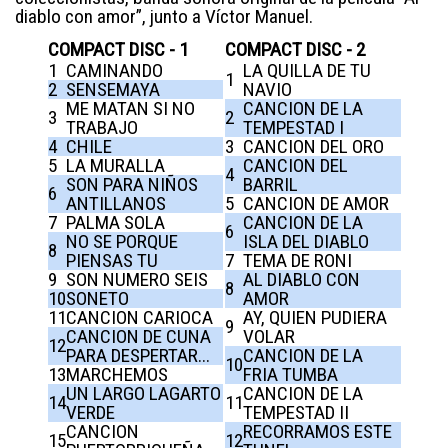
diablo con amor”, junto a Víctor Manuel.
COMPACT DISC - 1
COMPACT DISC - 2
1
CAMINANDO
LA QUILLA DE TU
1
2
SENSEMAYA
NAVIO
ME MATAN SI NO
CANCION DE LA
3
2
TRABAJO
TEMPESTAD I
4
CHILE
3
CANCION DEL ORO
5
LA MURALLA
CANCION DEL
4
SON PARA NIÑOS
BARRIL
6
ANTILLANOS
5
CANCION DE AMOR
7
PALMA SOLA
CANCION DE LA
6
NO SE PORQUE
ISLA DEL DIABLO
8
PIENSAS TU
7
TEMA DE RONI
9
SON NUMERO SEIS
AL DIABLO CON
8
10
SONETO
AMOR
11
CANCION CARIOCA
AY, QUIEN PUDIERA
9
CANCION DE CUNA
VOLAR
12
PARA DESPERTAR...
CANCION DE LA
10
13
MARCHEMOS
FRIA TUMBA
UN LARGO LAGARTO
CANCION DE LA
14
11
VERDE
TEMPESTAD II
CANCION
RECORRAMOS ESTE
15
12