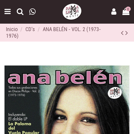
0
Inicio
CD's
ANA BELÉN - VOL. 2 (1973-
1976)