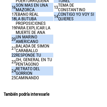
PUERTORRIQUEÑA
TUNEL
SON MAS EN UNA
TEMA DE
16
13
MAZORCA
CONSTANTINO
17
EBANO REAL
CONTIGO YO VOY SI
14
18
LA BUTUBA
QUIERES
PROPOSICIONES
19
PARA EXPLICAR LA
MUERTE DE ANA
UN MARINO
20
AMERICANO
BALADA DE SIMON
21
CARABALLO
22
RESPONDE TU
OH, GENERAL EN TU
23
PENTAGONO
RETRATO DEL
24
GORRION
25
CAMINANDO
También podría interesarle