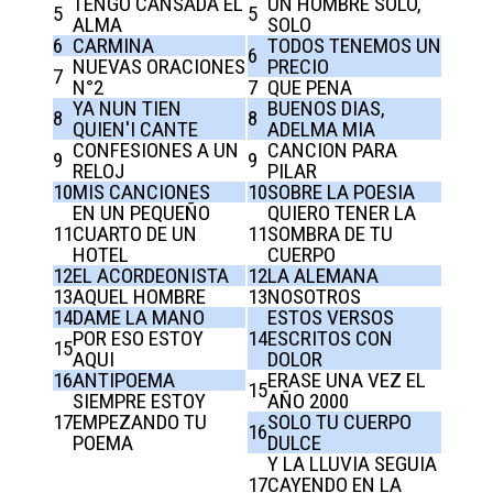
TENGO CANSADA EL
UN HOMBRE SOLO,
5
5
ALMA
SOLO
6
CARMINA
TODOS TENEMOS UN
6
NUEVAS ORACIONES
PRECIO
7
N°2
7
QUE PENA
YA NUN TIEN
BUENOS DIAS,
8
8
QUIEN'I CANTE
ADELMA MIA
CONFESIONES A UN
CANCION PARA
9
9
RELOJ
PILAR
10
MIS CANCIONES
10
SOBRE LA POESIA
EN UN PEQUEÑO
QUIERO TENER LA
11
CUARTO DE UN
11
SOMBRA DE TU
HOTEL
CUERPO
12
EL ACORDEONISTA
12
LA ALEMANA
13
AQUEL HOMBRE
13
NOSOTROS
14
DAME LA MANO
ESTOS VERSOS
POR ESO ESTOY
14
ESCRITOS CON
15
AQUI
DOLOR
16
ANTIPOEMA
ERASE UNA VEZ EL
15
SIEMPRE ESTOY
AÑO 2000
17
EMPEZANDO TU
SOLO TU CUERPO
16
POEMA
DULCE
Y LA LLUVIA SEGUIA
17
CAYENDO EN LA