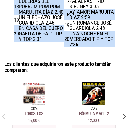
BULERÍAS DEL
17
PALABRAS TRÍO
18
PORROM POM POM
SIBONEY 3:05
MARUJITA DÍAZ 2:40
AY, AMOR MARUJITA
18
UN FLECHAZO JOSÉ
DÍAZ 2:59
19
GUARDIOLA 2:45
UN ROMANCE JOSÉ
19
EN CASA DEL OJERO,
GUARDIOLA 2:48
20
GAFITA DE PALO TIP
UNA NOCHE EN EL
Y TOP 2:31
20
MERCADO TIP Y TOP
2:36
Los clientes que adquirieron este producto también
compraron:
CD's
CD's
LOBOS, LOS
FÓRMULA V VOL. 2
16,00 €
12,00 €