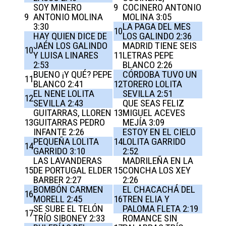
SOY MINERO
9
COCINERO ANTONIO
9
ANTONIO MOLINA
MOLINA 3:05
3:30
LA PAGA DEL MES
10
HAY QUIEN DICE DE
LOS GALINDO 2:36
JAÉN LOS GALINDO
MADRID TIENE SEIS
10
Y LUISA LINARES
11
LETRAS PEPE
2:53
BLANCO 2:26
BUENO ¡Y QUÉ? PEPE
CÓRDOBA TUVO UN
11
BLANCO 2:41
12
TORERO LOLITA
EL NENE LOLITA
SEVILLA 2:51
12
SEVILLA 2:43
QUE SEAS FELIZ
GUITARRAS, LLOREN
13
MIGUEL ACEVES
13
GUITARRAS PEDRO
MEJÍA 3:09
INFANTE 2:26
ESTOY EN EL CIELO
PEQUEÑA LOLITA
14
LOLITA GARRIDO
14
GARRIDO 3:10
2:52
LAS LAVANDERAS
MADRILEÑA EN LA
15
DE PORTUGAL ELDER
15
CONCHA LOS XEY
BARBER 2:27
2:26
BOMBÓN CARMEN
EL CHACACHÁ DEL
16
MORELL 2:45
16
TREN ELIA Y
SE SUBE EL TELÓN
PALOMA FLETA 2:19
17
TRÍO SIBONEY 2:33
ROMANCE SIN