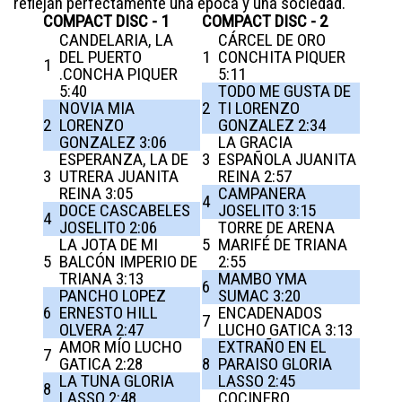
reflejan perfectamente una época y una sociedad.
COMPACT DISC - 1
COMPACT DISC - 2
CANDELARIA, LA
CÁRCEL DE ORO
DEL PUERTO
1
CONCHITA PIQUER
1
.CONCHA PIQUER
5:11
5:40
TODO ME GUSTA DE
NOVIA MIA
2
TI LORENZO
2
LORENZO
GONZALEZ 2:34
GONZALEZ 3:06
LA GRACIA
ESPERANZA, LA DE
3
ESPAÑOLA JUANITA
3
UTRERA JUANITA
REINA 2:57
REINA 3:05
CAMPANERA
4
DOCE CASCABELES
JOSELITO 3:15
4
JOSELITO 2:06
TORRE DE ARENA
LA JOTA DE MI
5
MARIFÉ DE TRIANA
5
BALCÓN IMPERIO DE
2:55
TRIANA 3:13
MAMBO YMA
6
PANCHO LOPEZ
SUMAC 3:20
6
ERNESTO HILL
ENCADENADOS
7
OLVERA 2:47
LUCHO GATICA 3:13
AMOR MÍO LUCHO
EXTRAÑO EN EL
7
GATICA 2:28
8
PARAISO GLORIA
LA TUNA GLORIA
LASSO 2:45
8
LASSO 2:48
COCINERO,