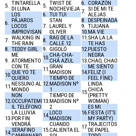
TINTARELLA
TWIST DE
6.
CORAZÓN
5.
5.
DI LUNA
NOCHEVIEJA
SI DE MI TE
7.
LOS
6.
TUI TUI
ALEJAS
PÁJAROS
STAN
8.
DESPEINADA
6.
LOCOS
7.
LAUREL Y
9.
TIJUANA
IMPROVISAN
OLIVER
10.
MA VIE
WALKING IN
RAG DE LA
11.
SHA LA LA
7.
8.
THE RAIN
CALLE 12
TE HAS
8.
TEDDY GIRL
9.
GIGOLÓ
12.
PUESTO
ME
CHA-CHA-
NEGRA
10.
9.
ATORMENTO
CHÁ AZUL
13.
CHAO, CHAO
CON TE
GRAN
ME SIENTO
11.
QUE YO TE
MADISON
14.
FELIZ (I
10.
QUIERO
TIEMPO DE
FEEL FINE)
NESSUNO AL
12.
MADISON Nº
LINDA
11.
MONDO
1
CHICA
15.
NON
TIEMPO DE
(PRETTY
12.
OCCUPATEMI
13.
MADISON Nº
WOMAN)
IL TELÉFONO
2
ES MI
LA LLUVIA
LOCO
16.
FIESTA (IT’S
14.
13.
POR FIN
MADISON
MY PARTY)
VENDRÁ
CUANDO
TRAJECITOS
17.
SERAFINO
15.
CALIENTA EL
DE PAPEL
14.
CAMPANARO
SOL
TODO