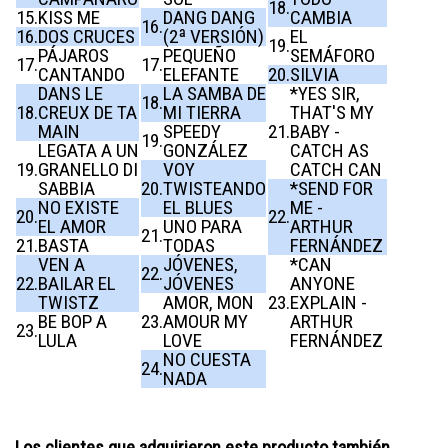
18.
15.
KISS ME
DANG DANG
CAMBIA
16.
16.
DOS CRUCES
(2ª VERSIÓN)
EL
19.
PÁJAROS
PEQUEÑO
SEMÁFORO
17.
17.
CANTANDO
ELEFANTE
20.
SILVIA
DANS LE
LA SAMBA DE
*YES SIR,
18.
18.
CREUX DE TA
MI TIERRA
THAT'S MY
MAIN
SPEEDY
21.
BABY -
19.
LEGATA A UN
GONZÁLEZ
CATCH AS
19.
GRANELLO DI
VOY
CATCH CAN
SABBIA
20.
TWISTEANDO
*SEND FOR
NO EXISTE
EL BLUES
ME -
20.
22.
EL AMOR
UNO PARA
ARTHUR
21.
21.
BASTA
TODAS
FERNÁNDEZ
VEN A
JÓVENES,
*CAN
22.
22.
BAILAR EL
JÓVENES
ANYONE
TWISTZ
AMOR, MON
23.
EXPLAIN -
BE BOP A
23.
AMOUR MY
ARTHUR
23.
LULA
LOVE
FERNÁNDEZ
NO CUESTA
24.
NADA
Los clientes que adquirieron este producto también