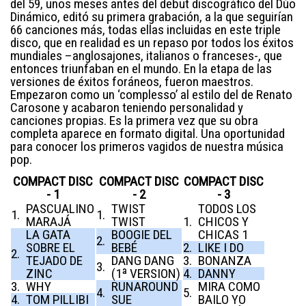
del 59, unos meses antes del debut discográfico del Dúo
Dinámico, editó su primera grabación, a la que seguirían
66 canciones más, todas ellas incluidas en este triple
disco, que en realidad es un repaso por todos los éxitos
mundiales –anglosajones, italianos o franceses-, que
entonces triunfaban en el mundo. En la etapa de las
versiones de éxitos foráneos, fueron maestros.
Empezaron como un ‘complesso’ al estilo del de Renato
Carosone y acabaron teniendo personalidad y
canciones propias. Es la primera vez que su obra
completa aparece en formato digital. Una oportunidad
para conocer los primeros vagidos de nuestra música
pop.
COMPACT DISC
COMPACT DISC
COMPACT DISC
- 1
- 2
- 3
PASCUALINO
TWIST
TODOS LOS
1.
1.
MARAJÁ
TWIST
1.
CHICOS Y
LA GATA
BOOGIE DEL
CHICAS 1
2.
SOBRE EL
BEBÉ
2.
LIKE I DO
2.
TEJADO DE
DANG DANG
3.
BONANZA
3.
ZINC
(1ª VERSION)
4.
DANNY
3.
WHY
RUNAROUND
MIRA COMO
4.
5.
4.
TOM PILLIBI
SUE
BAILO YO