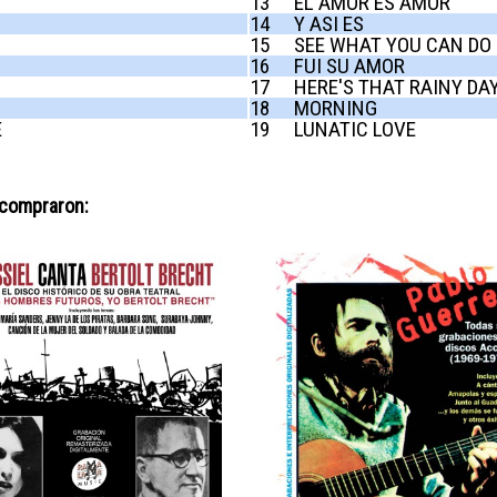
13
EL AMOR ES AMOR
14
Y ASI ES
15
SEE WHAT YOU CAN DO
16
FUI SU AMOR
17
HERE'S THAT RAINY DA
18
MORNING
E
19
LUNATIC LOVE
 compraron: