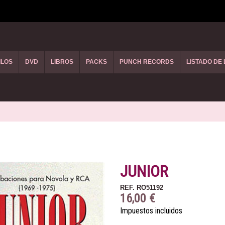
ILOS
DVD
LIBROS
PACKS
PUNCH RECORDS
LISTADO DE
JUNIOR
REF.
RO51192
16,00 €
Impuestos incluidos