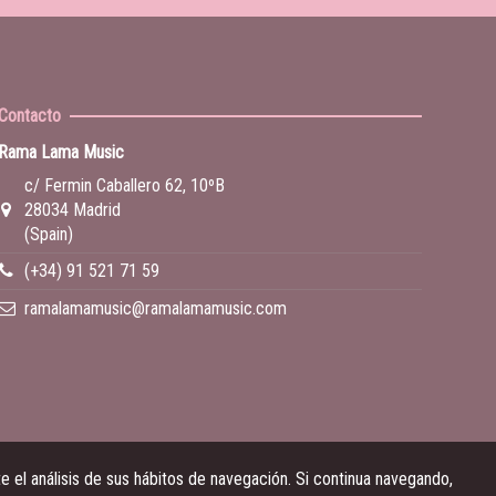
Contacto
Rama Lama Music
c/ Fermin Caballero 62, 10ºB
28034 Madrid
(Spain)
(+34) 91 521 71 59
ramalamamusic@ramalamamusic.com
 el análisis de sus hábitos de navegación. Si continua navegando,