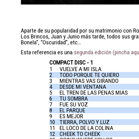
Aparte de su popularidad por su matrimonio con Roc
Los Brincos, Juan y Junio más tarde, todos sus grand
Bonela”, “Oscuridad”, etc…
Esta referencia es una
segunda edición (pincha aquí
COMPACT DISC - 1
1
VUELVE A MI ISLA
2
TODO PORQUE TE QUIERO
3
MIENTRAS VAS GIRANDO
4
DESDE MI VENTANA
5
EL TREN DE LAS PENAS MIAS
6
TU SOMBRA
7
FUE SU VOZ
8
EL PARQUE
9
ES MEJOR
10
TIERRA, POLVO Y LUZ
11
EL LOCO DE LA COLINA
12
CHEEK TO CHEEK