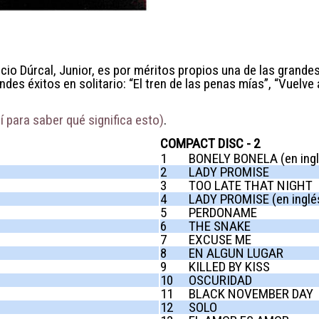
io Dúrcal, Junior, es por méritos propios una de las grandes
es éxitos en solitario: “El tren de las penas mías”, “Vuelve a
 para saber qué significa esto)
.
COMPACT DISC - 2
1
BONELY BONELA (en ingl
2
LADY PROMISE
3
TOO LATE THAT NIGHT
4
LADY PROMISE (en inglé
5
PERDONAME
6
THE SNAKE
7
EXCUSE ME
8
EN ALGUN LUGAR
9
KILLED BY KISS
10
OSCURIDAD
11
BLACK NOVEMBER DAY
12
SOLO