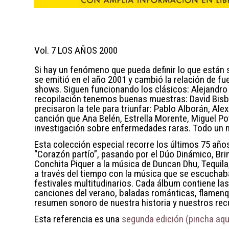
Vol. 7 LOS AÑOS 2000
Si hay un fenómeno que pueda definir lo que están 
se emitió en el año 2001 y cambió la relación de fu
shows. Siguen funcionando los clásicos: Alejandro
recopilación tenemos buenas muestras: David Bisba
precisaron la tele para triunfar: Pablo Alborán, A
canción que Ana Belén, Estrella Morente, Miguel Po
investigación sobre enfermedades raras. Todo un m
Esta colección especial recorre los últimos 75 año
“Corazón partío”, pasando por el Dúo Dinámico, Brin
Conchita Piquer a la música de Duncan Dhu, Tequila
a través del tiempo con la música que se escuchaba 
festivales multitudinarios. Cada álbum contiene las
canciones del verano, baladas románticas, flamenqu
resumen sonoro de nuestra historia y nuestros rec
Esta referencia es una
segunda edición (pincha aquí