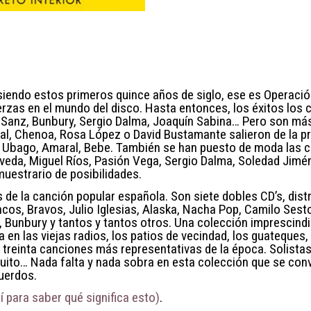
siendo estos primeros quince años de siglo, ese es Operaci
erzas en el mundo del disco. Hasta entonces, los éxitos los c
 Sanz, Bunbury, Sergio Dalma, Joaquín Sabina… Pero son más 
l, Chenoa, Rosa López o David Bustamante salieron de la pri
lex Ubago, Amaral, Bebe. También se han puesto de moda las 
veda, Miguel Ríos, Pasión Vega, Sergio Dalma, Soledad Jimén
uestrario de posibilidades.
s de la canción popular española. Son siete dobles CD’s, dis
cos, Bravos, Julio Iglesias, Alaska, Nacha Pop, Camilo Sesto,
, Bunbury y tantos y tantos otros. Una colección imprescind
en las viejas radios, los patios de vecindad, los guateques,
 treinta canciones más representativas de la época. Solistas
ito… Nada falta y nada sobra en esta colección que se conver
uerdos.
 para saber qué significa esto)
.