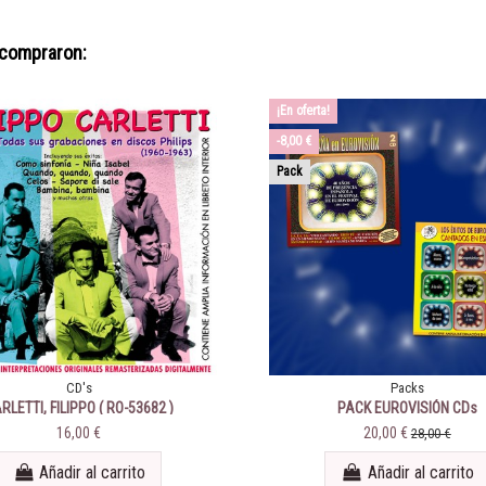
 compraron:
¡En oferta!
-8,00 €
Pack
CD's
Packs
RLETTI, FILIPPO ( RO-53682 )
PACK EUROVISIÓN CDs
16,00 €
20,00 €
28,00 €
Añadir al carrito
Añadir al carrito