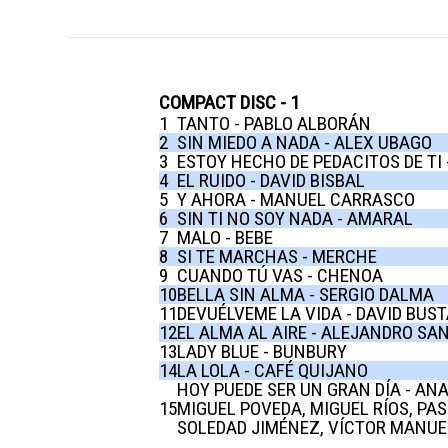
COMPACT DISC - 1
1
TANTO - PABLO ALBORÁN
2
SIN MIEDO A NADA - ALEX UBAGO
3
ESTOY HECHO DE PEDACITOS DE TI
4
EL RUIDO - DAVID BISBAL
5
Y AHORA - MANUEL CARRASCO
6
SIN TI NO SOY NADA - AMARAL
7
MALO - BEBE
8
SI TE MARCHAS - MERCHE
9
CUANDO TÚ VAS - CHENOA
10
BELLA SIN ALMA - SERGIO DALMA
11
DEVUÉLVEME LA VIDA - DAVID BU
12
EL ALMA AL AIRE - ALEJANDRO SA
13
LADY BLUE - BUNBURY
14
LA LOLA - CAFÉ QUIJANO
HOY PUEDE SER UN GRAN DÍA - AN
15
MIGUEL POVEDA, MIGUEL RÍOS, PAS
SOLEDAD JIMÉNEZ, VÍCTOR MANUE