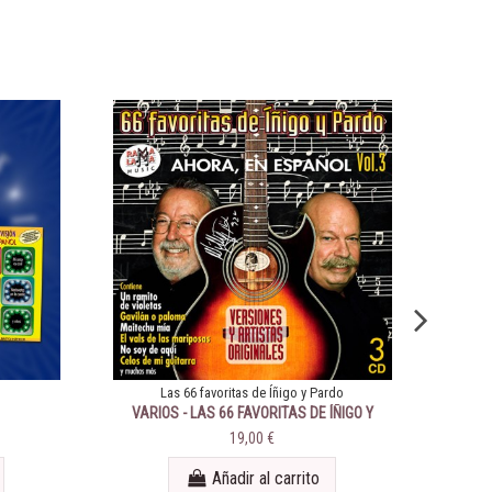
Las 66 favoritas de Íñigo y Pardo
VARIOS - LAS 66 FAVORITAS DE ÍÑIGO Y
El di
PARDO - VOL. 03
19,00 €
Añadir al carrito