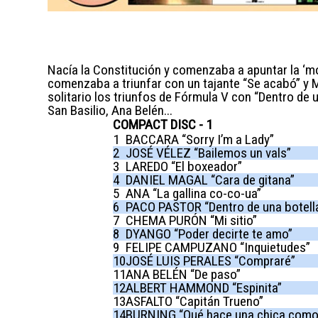
Nacía la Constitución y comenzaba a apuntar la ‘m
comenzaba a triunfar con un tajante “Se acabó” y M
solitario los triunfos de Fórmula V con “Dentro de 
San Basilio, Ana Belén...
COMPACT DISC - 1
1
BACCARA “Sorry I’m a Lady”
2
JOSÉ VÉLEZ “Bailemos un vals”
3
LAREDO “El boxeador”
4
DANIEL MAGAL “Cara de gitana”
5
ANA “La gallina co-co-ua”
6
PACO PASTOR “Dentro de una botell
7
CHEMA PURÓN “Mi sitio”
8
DYANGO “Poder decirte te amo”
9
FELIPE CAMPUZANO “Inquietudes”
10
JOSÉ LUIS PERALES “Compraré”
11
ANA BELÉN “De paso”
12
ALBERT HAMMOND “Espinita”
13
ASFALTO “Capitán Trueno”
14
BURNING “Qué hace una chica como t