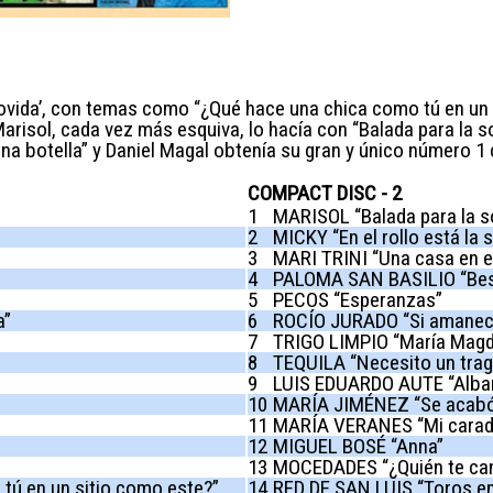
ovida’, con temas como “¿Qué hace una chica como tú en un 
arisol, cada vez más esquiva, lo hacía con “Balada para la s
una botella” y Daniel Magal obtenía su gran y único número 1
COMPACT DISC - 2
1
MARISOL “Balada para la so
2
MICKY “En el rollo está la 
3
MARI TRINI “Una casa en el
4
PALOMA SAN BASILIO “Beso
5
PECOS “Esperanzas”
a”
6
ROCÍO JURADO “Si amanec
7
TRIGO LIMPIO “María Magd
8
TEQUILA “Necesito un trag
9
LUIS EDUARDO AUTE “Alba
10
MARÍA JIMÉNEZ “Se acabó”
11
MARÍA VERANES “Mi carad
12
MIGUEL BOSÉ “Anna”
13
MOCEDADES “¿Quién te can
ú en un sitio como este?”
14
RED DE SAN LUIS “Toros e