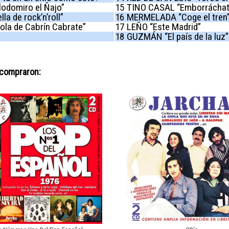
domiro el Ñajo”
15
TINO CASAL “Emborráchat
a de rock’n’roll”
16
MERMELADA “Coge el tren
la de Cabrín Cabrate”
17
LEÑO “Este Madrid”
18
GUZMÁN “El país de la luz”
 compraron: