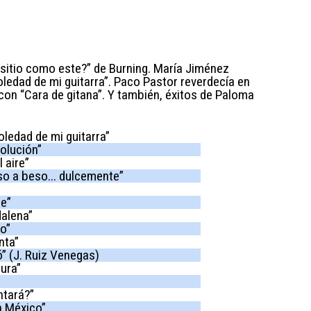
sitio como este?” de Burning. María Jiménez
oledad de mi guitarra”. Paco Pastor reverdecía en
 con “Cara de gitana”. Y también, éxitos de Paloma
ledad de mi guitarra”
solución”
 aire”
 a beso... dulcemente”
e”
alena”
o”
nta”
 (J. Ruiz Venegas)
ura”
tará?”
n México”