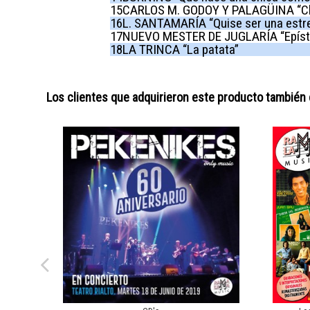
15
CARLOS M. GODOY Y PALAGÜINA “Clo
16
L. SANTAMARÍA “Quise ser una estrell
17
NUEVO MESTER DE JUGLARÍA “Epísto
18
LA TRINCA “La patata”
Los clientes que adquirieron este producto también