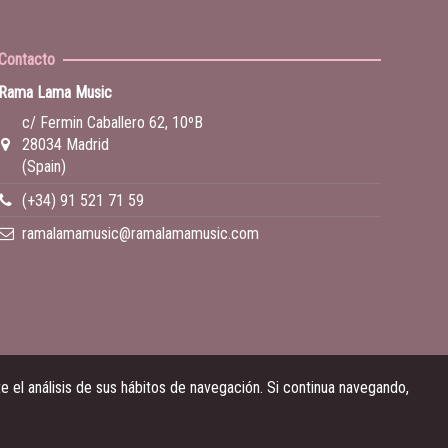
Contacto
Rama Lama Music
c/ Fermin Caballero 62, 10ºB
28034 Madrid
(Spain)
(+34) 91 521 71 59
ramalamamusic@ramalamamusic.com
 el análisis de sus hábitos de navegación. Si continua navegando,