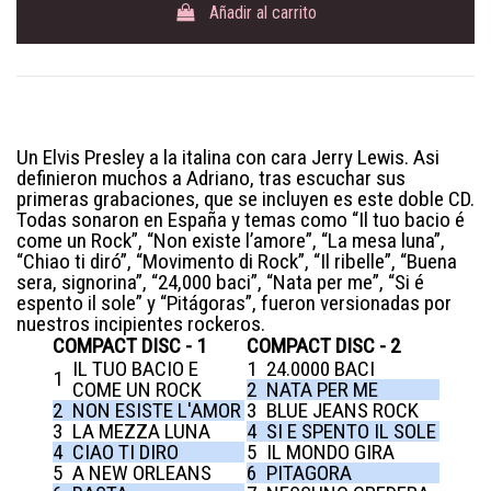
Añadir al carrito
Un Elvis Presley a la italina con cara Jerry Lewis. Asi
definieron muchos a Adriano, tras escuchar sus
primeras grabaciones, que se incluyen es este doble CD.
Todas sonaron en España y temas como “Il tuo bacio é
come un Rock”, “Non existe l’amore”, “La mesa luna”,
“Chiao ti diró”, “Movimento di Rock”, “Il ribelle”, “Buena
sera, signorina”, “24,000 baci”, “Nata per me”, “Si é
espento il sole” y “Pitágoras”, fueron versionadas por
nuestros incipientes rockeros.
COMPACT DISC - 1
COMPACT DISC - 2
IL TUO BACIO E
1
24.0000 BACI
1
COME UN ROCK
2
NATA PER ME
2
NON ESISTE L'AMOR
3
BLUE JEANS ROCK
3
LA MEZZA LUNA
4
SI E SPENTO IL SOLE
4
CIAO TI DIRO
5
IL MONDO GIRA
5
A NEW ORLEANS
6
PITAGORA