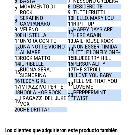
6
BASTA
7
NESSUNO CREDERA
MOVIMENTO DI
8
DESIDERO TE
7
ROCK
9
TUTTI FRUTTI
SERAFINO
10
HELLO, MARY LOU
8
CAMPANARO
11
RIP IT UP
9
VELENO
HAPPY DAYS ARE
12
10
EH! STELLA
HERE AGAIN
11
UN'ORA CON TE
13
JAILHOUSE ROCK
UNA NOTTE VICINO
NON ESSER TIMIDA -
12
14
AL MARE
LITTLE LONELY ONE-
13
ROCK MATTO
15
BLUEBERRY HILL
14
IL RIBELLE
16
PERSONALITY
BUONA SERA,
17
THE STROLL
15
SIGNORINA
18
I LOVE YOU BABY
16
TEDDY GIRL
TELL ME THAT YOU
19
17
IMPAZZIVO PER TE
LOVE ME
18
HOOLA HOP ROCK
PERPPERMINT
20
I RAGAZZI DEL JUKE
TWIST
19
VOX
20
CHE DRITTA!
Los clientes que adquirieron este producto también