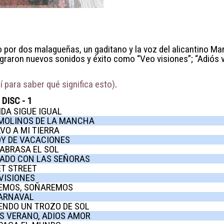
por dos malagueñas, un gaditano y la voz del alicantino Ma
ograron nuevos sonidos y éxito como “Veo visiones”; “Adiós v
 para saber qué significa esto)
.
DISC - 1
IDA SIGUE IGUAL
MOLINOS DE LA MANCHA
VO A MI TIERRA
Y DE VACACIONES
ABRASA EL SOL
ADO CON LAS SEÑORAS
T STREET
VISIONES
REMOS, SOÑAREMOS
CARNAVAL
ENDO UN TROZO DE SOL
S VERANO, ADIOS AMOR