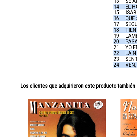
13
SE A
14
EL 
15
ISAB
16
QUE
17
SEGU
18
TIEN
19
LAM
20
PAS
21
YO E
22
LA N
23
SENT
24
VEN,
Los clientes que adquirieron este producto también