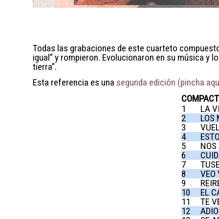
Todas las grabaciones de este cuarteto compuesto 
igual” y rompieron. Evolucionaron en su música y l
tierra”.
Esta referencia es una
segunda edición (pincha aquí
COMPACT 
1
LA V
2
LOS 
3
VUEL
4
ESTO
5
NOS 
6
CUID
7
TUSE
8
VEO 
9
REI
10
EL 
11
TE V
12
ADIO