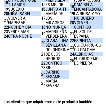
UN POQUITO DE
PREFERIDA
(LUNA ROSSA)
18
TU AMOR
15
ES MEJOR
DAMISELA
18
19
SUCEDIÓ
16
JUNTO A TI
ENCANTADORA
20
NIÑA ISABEL
MARÍA DE
19
LA BRISA Y YO
VOLVER A
17
LOS
NO QUIERO
21
EMPEZAR
MILAGROS
20
VOLVER
22
NOCHE Y DÍA
18
NO, NUNCA
CONTIGO
23
VERDE MAR
MADRILEÑA
EL SOL DE
19
21
24
OTRA NOCHE
VERBENERA
ESPAÑA
CLARA LUNA
22
ESPINITA
20
SEVILLANA
CU-CU-RRU-CU-
23
GOLONDRINA
CÚ PALOMA
21
DE OJOS
24
ALBRICIAS
NEGROS
EL CRUCIFIJO
25
22
CONTIGO
DE PIEDRA
23
SIN TI
CARIÑO,
24
BÉSAME
MARÍA
25
SEVERA
Los clientes que adquirieron este producto también