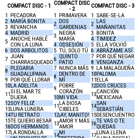
COMPACT DISC
COMPACT DISC - 1
COMPACT DISC - 3
- 2
1
PECADORA
1
PRIMAVERA
1
SABE-SE-LA
2
MARÍA BONITA
DOS
LAS
2
2
3
REVANCHA
GARDENIAS
MAÑANITAS
4
MADRID
NEGRA
3
BONITA
3
ANOCHE HABLÉ
MARÍA
4
TIMIDEZ
5
CON LA LUNA
4
ODSESIÓN
5
ELLA VOLVIÓ
6
DOS ARBOLITOS
5
TÚ, SÓLO TÚ
6
ABRÁZAME ASÍ
JUAN
QUINTO
7
POR QUÉ NEGAR
7
6
CHARRASQUEADO
PATIO
8
VENGANZA
PLEGARIA
7
NUNCA MÁS
9
LA MALAGUEÑA
8
GUADALUPANA
DENTRO DE
10
PALOMA
8
9
POR QUÉ LLORAR
MÍ
11
ELLA
10
LA ADELITA
POBRE
12
DOS CRUCES
9
SI EL MAR TE
CORAZÓN
CANCIÓN
11
13
DIJERA
10
MI VIDA
MEXICANA
12
SOY FELIZ
LA DIOSA
SAN
11
14
13
LUNA LUNERA
CIBELES
SEBASTIÁN
14
TU RETRATO
12
¡AY, MANITO!
15
DESENCUENTRO
15
TE QUIERO BESAR
AMOR Y MÁS
TE VAS O TE
13
16
16
DOS HERMANOS
AMOR
QUEDAS
17
LA RONDALLA
MI
LUNA LLENA
14
17