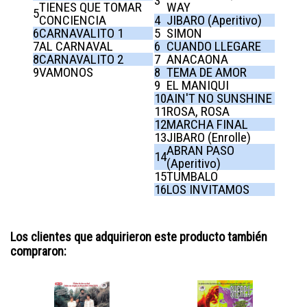
3
TIENES QUE TOMAR
WAY
5
CONCIENCIA
4
JIBARO (Aperitivo)
6
CARNAVALITO 1
5
SIMON
7
AL CARNAVAL
6
CUANDO LLEGARE
8
CARNAVALITO 2
7
ANACAONA
9
VAMONOS
8
TEMA DE AMOR
9
EL MANIQUI
10
AIN'T NO SUNSHINE
11
ROSA, ROSA
12
MARCHA FINAL
13
JIBARO (Enrolle)
ABRAN PASO
14
(Aperitivo)
15
TUMBALO
16
LOS INVITAMOS
Los clientes que adquirieron este producto también
compraron: