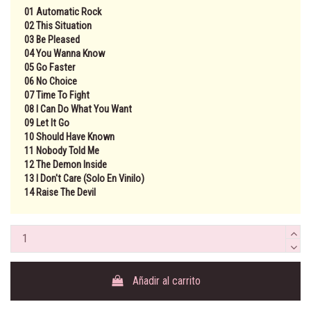
01 Automatic Rock
02 This Situation
03 Be Pleased
04 You Wanna Know
05 Go Faster
06 No Choice
07 Time To Fight
08 I Can Do What You Want
09 Let It Go
10 Should Have Known
11 Nobody Told Me
12 The Demon Inside
13 I Don't Care (Solo En Vinilo)
14 Raise The Devil
Añadir al carrito