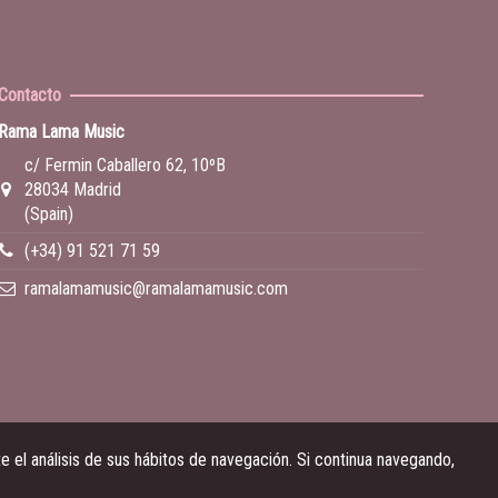
Contacto
Rama Lama Music
c/ Fermin Caballero 62, 10ºB
28034 Madrid
(Spain)
(+34) 91 521 71 59
ramalamamusic@ramalamamusic.com
 el análisis de sus hábitos de navegación. Si continua navegando,