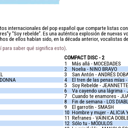
os internacionales del pop español que comparte listas con 
ores”y “Soy rebelde”. Es una auténtica explosión de nuevas 
hos de ellos habían sido, en la década anterior, vocalistas d
 para saber qué significa esto)
.
COMPACT DISC - 2
1
Más allá - MOCEDADES
2
Noelia - NINO BRAVO
EL
3
San Antón - ANDRÉS DOB
Y DONNA
4
El tren de las penas mías 
5
Soy Rebelde - JEANNETT
6
Va cayendo una lágrima 
7
Cuando te enamores - J
8
Fin de semana - LOS DIAB
9
El garrotín - SMASH
10
Hombre y mujer - ALICIA
11
Refranes - VAINICA DOBL
12
Sólo tu - MÓDULOS