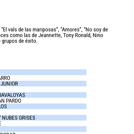
“El vals de las mariposas”, “Amores”, “No soy de
voces como las de Jeannette, Tony Ronald, Nino
e grupos de éxito.
ARRO
- JUNIOR
E
- JAVALOYAS
UAN PARDO
LOS
 Y NUBES GRISES
E