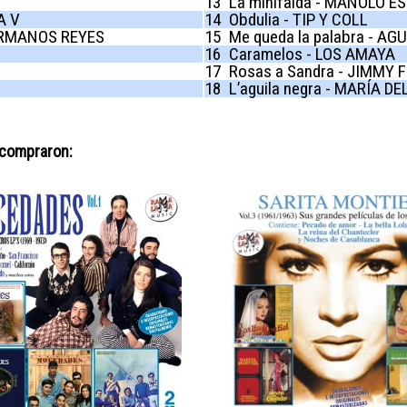
13
La minifalda - MANOLO 
A V
14
Obdulia - TIP Y COLL
HERMANOS REYES
15
Me queda la palabra - AG
16
Caramelos - LOS AMAYA
17
Rosas a Sandra - JIMMY 
18
L’aguila negra - MARÍA D
 compraron: