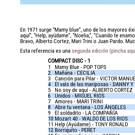
En 1971 surge “Mamy blue”, uno de los mayores éxit
aquí”, “Help, ayúdame”, “Noelia,”, “Cuando te enam
Bravo, Alberto Cortez, Mari Trini o Juan Pardo. Muc
Esta referencia es una
segunda edición (pincha aquí
COMPACT DISC - 1
1
Mamy Blue - POP TOPS
2
Mañana - CECILIA
3
Canción para Pilar - VICTOR MANU
4
El vals de las mariposas - DANNY 
5
No soy de aquí - ALBERTO CORTEZ
6
Unidos - MIGUEL RIOS
7
Amores - MARI TRINI
8
Abre tu ventana - LOS ÁNGELES
9
El soldadito - LA COMPAÑÍA
10
Mozart 40 - WALDO DE LOS RIOS
11
Help (Ayúdame) - TONY RONALD
12
Borriquito - PERET