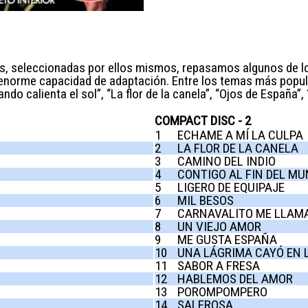
, seleccionadas por ellos mismos, repasamos algunos de lo
a enorme capacidad de adaptación. Entre los temas más popul
do calienta el sol”, “La flor de la canela”, “Ojos de España”,
COMPACT DISC - 2
1
ECHAME A MÍ LA CULPA
2
LA FLOR DE LA CANELA
3
CAMINO DEL INDIO
4
CONTIGO AL FIN DEL M
5
LIGERO DE EQUIPAJE
6
MIL BESOS
7
CARNAVALITO ME LLAM
8
UN VIEJO AMOR
9
ME GUSTA ESPAÑA
10
UNA LÁGRIMA CAYÓ EN 
11
SABOR A FRESA
12
HABLEMOS DEL AMOR
13
POROMPOMPERO
14
SALEROSA