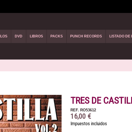
ILOS
DVD
LIBROS
PACKS
PUNCH RECORDS
LISTADO DE
TRES DE CASTIL
REF.
RO53612
16,00 €
Impuestos incluidos