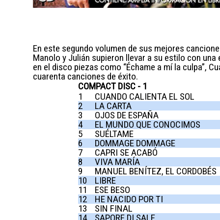
En este segundo volumen de sus mejores canciones
Manolo y Julián supieron llevar a su estilo con un
en el disco piezas como “Échame a mí la culpa”, Cuan
cuarenta canciones de éxito.
COMPACT DISC - 1
1
CUANDO CALIENTA EL SOL
2
LA CARTA
3
OJOS DE ESPAÑA
4
EL MUNDO QUE CONOCIMOS
5
SUÉLTAME
6
DOMMAGE DOMMAGE
7
CAPRI SE ACABÓ
8
VIVA MARÍA
9
MANUEL BENÍTEZ, EL CORDOBÉS
10
LIBRE
11
ESE BESO
12
HE NACIDO POR TI
13
SIN FINAL
14
SAPORE DI SALE