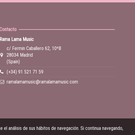
Contacto
Rama Lama Music
c/ Fermin Caballero 62, 10ºB
28034 Madrid
(Spain)
(+34) 91 521 71 59
ramalamamusic@ramalamamusic.com
 el análisis de sus hábitos de navegación. Si continua navegando,