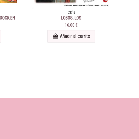
CD's
 ROCK EN
LOBOS, LOS
TR
ES 1959-
16,00 €
Añadir al carrito