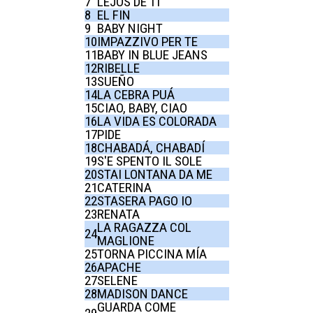
7
LEJOS DE TI
8
EL FIN
9
BABY NIGHT
10
IMPAZZIVO PER TE
11
BABY IN BLUE JEANS
12
RIBELLE
13
SUEÑO
14
LA CEBRA PUÁ
15
CIAO, BABY, CIAO
16
LA VIDA ES COLORADA
17
PIDE
18
CHABADÁ, CHABADÍ
19
S'E SPENTO IL SOLE
20
STAI LONTANA DA ME
21
CATERINA
22
STASERA PAGO IO
23
RENATA
LA RAGAZZA COL
24
MAGLIONE
25
TORNA PICCINA MÍA
26
APACHE
27
SELENE
28
MADISON DANCE
GUARDA COME