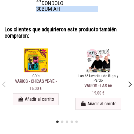
29
DONDOLO
30
BUM AHÍ
Los clientes que adquirieron este producto también
compraron:
CD's
Las 66 favoritas de Íñigo y
Pardo
VARIOS - CHICAS YE-YÉ -
VARIOS - LAS 66
Vol. 1 (1964-1966)
16,00 €
FAVORITAS DE IÑIGO Y
19,00 €
PARDO - VOL. 02
Añadir al carrito
Añadir al carrito