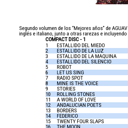
Segundo volumen de los “Mejores años” de AGUAVIV
inglés e italiano, junto a otras rarezas e incluyen
COMPACT DISC - 1
1
ESTALLIDO DEL MIEDO
2
ESTALLIDO DE LA LUZ
3
ESTALLIDO DE LA MAQUINA
4
ESTALLIDO DEL SILENCIO
5
ROBOT
6
LET US SING
7
RADIO SPOT
8
MINE IS THE VOICE
9
STORIES
10
ROLLING STONES
11
A WORLD OF LOVE
12
ANDALUCIAN POETS
13
BORDERS
14
FEDERICO
15
TWENTY FOUR SLAPS
16
THE MOON