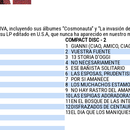
A, incluyendo sus álbumes “Cosmonauta” y “La invasión de
do su LP editado en U.S.A, que nunca ha aparecido en nuestro
COMPACT DISC - 2
1
GIANNI (CIAO, AMICO, CIA
2
VUESTRA FUENTE
3
13 STORIA D'OGGI
4
NO NECESARIAMENTE
5
ESE BAÑISTA SOLITARIO
6
LAS ESPOSAS, PRUDENTI
7
POR SI AMANECE
8
LOS MUCHACHOS ESTAMO
9
NO HAY RASTRO DEL AMA
10
LAS ESPIGAS ADORADORAS
11
EN EL BOSQUE DE LAS IN
12
DISFRAZADOS DE CENTAU
13
EL DIA QUE LOS MANIQUI