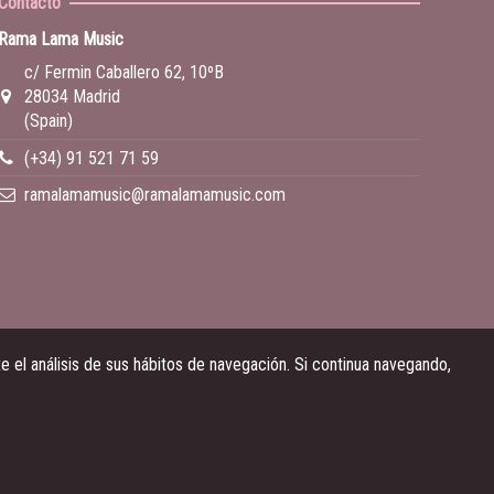
Contacto
Rama Lama Music
c/ Fermin Caballero 62, 10ºB
28034 Madrid
(Spain)
(+34) 91 521 71 59
ramalamamusic@ramalamamusic.com
 el análisis de sus hábitos de navegación. Si continua navegando,