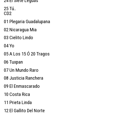
24
El Siete Leguas
25
Tú..
CD2
01
Plegaria Guadalupana
02
Nicaragua Mia
03
Cielito Lindo
04
Yo
05
A Los 15 Ó 20 Tragos
06
Tuxpan
07
Un Mundo Raro
08
Justicia Ranchera
09
El Enmascarado
10
Costa Rica
11
Prieta Linda
12
El Gallito Del Norte